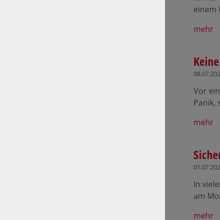
einem 
mehr
Keine
08.07.20
Vor ein
Panik, 
mehr
Siche
01.07.20
In vie
am Mor
mehr