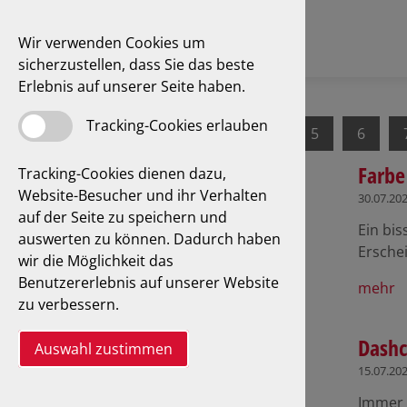
Wir verwenden Cookies um
sicherzustellen, dass Sie das beste
Erlebnis auf unserer Seite haben.
Tracking-Cookies erlauben
1
2
3
4
5
6
Farbe
Tracking-Cookies dienen dazu,
Website-Besucher und ihr Verhalten
30.07.20
auf der Seite zu speichern und
Ein bi
auswerten zu können. Dadurch haben
Ersche
wir die Möglichkeit das
Benutzererlebnis auf unserer Website
mehr
zu verbessern.
Dashc
Auswahl zustimmen
15.07.20
Immer 