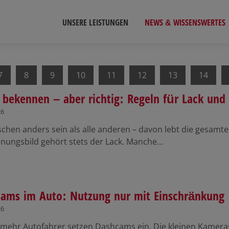
UNSERE LEISTUNGEN
NEWS & WISSENSWERTES
7
8
9
10
11
12
13
14
 bekennen – aber richtig: Regeln für Lack und 
26
sschen anders sein als alle anderen – davon lebt die gesa
inungsbild gehört stets der Lack. Manche…
ams im Auto: Nutzung nur mit Einschränkung
26
mehr Autofahrer setzen Dashcams ein. Die kleinen Kameras