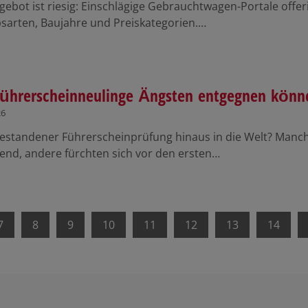
ebot ist riesig: Einschlägige Gebrauchtwagen-Portale offeri
bsarten, Baujahre und Preiskategorien.…
ührerscheinneulinge Ängsten entgegnen könn
26
estandener Führerscheinprüfung hinaus in die Welt? Manch
nd, andere fürchten sich vor den ersten…
7
8
9
10
11
12
13
14