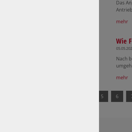
Das Ang
Antrie
mehr
Wie F
05.05.20
Nach b
umgehe
mehr
1
2
3
4
5
6