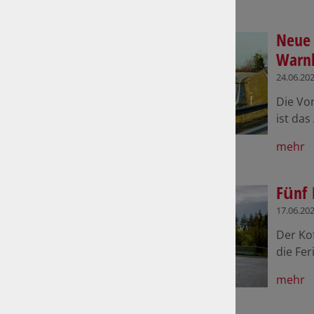
Neue 
Warnb
24.06.20
Die Vo
ist das
mehr
Fünf 
17.06.20
Der Kof
die Fer
mehr