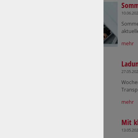
Somm
10.06.20
Sommer
aktuell
mehr
Ladun
27.05.20
Wochen
Transp
mehr
Mit k
13.05.20