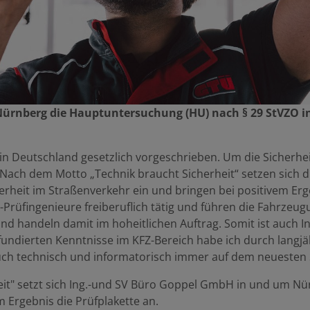
Nürnberg die Hauptuntersuchung (HU) nach § 29 StVZO i
n Deutschland gesetzlich vorgeschrieben. Um die Sicherhei
ach dem Motto „Technik braucht Sicherheit“ setzen sich die
erheit im Straßenverkehr ein und bringen bei positivem Erge
Prüfingenieure freiberuflich tätig und führen die Fahrzeu
 handeln damit im hoheitlichen Auftrag. Somit ist auch I
dierten Kenntnisse im KFZ-Bereich habe ich durch langj
auch technisch und informatorisch immer auf dem neuesten 
it" setzt sich Ing.-und SV Büro Goppel GmbH in und um Nür
m Ergebnis die Prüfplakette an.