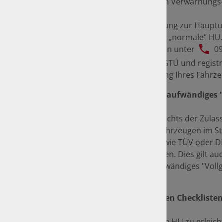
der erhöhten Prüfgebühr ein Verwarnungs
Bei Überziehen der Vorführung zur Haupt
die 20 % mehr kostet, als die „normale“ HU.
vereinbaren. Rufen Sie uns an unter
0
Nutzen Sie den Service der GTÜ und registr
nächsten Hauptuntersuchung Ihres Fahrzeu
Nachweis einer HU ersetzt aufwändiges 
Mit der "Neuordnung des Rechts der Zulas
Zulassungsverfahren von Fahrzeugen im St
(neben Prüforganisationen wie TÜV oder D
gemäß § 29 StVZO (HU) prüfen. Dies gilt auc
Wiederzulassung - ohne aufwändiges "Voll
Sicher durch die HU - mit den Checkliste
Um Ihnen den Weg durch die HU zu erleicht