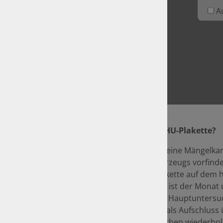
A
Unser Tip: Wie lese ich die HU-Plakette?
Damit Sie nicht irgendwann eine Mängelkar
Scheibenwischern Ihres Fahrzeugs vorfinden
Daten, die Ihnen die Prüfplakette auf dem
anzeigt. Darauf zu erkennen ist der Monat 
Durchführung der nächsten Hauptuntersuch
Farbe gibt zusätzlich nochmals Aufschluss 
Fälligkeit. Die Abfolge der Farben wiederholt