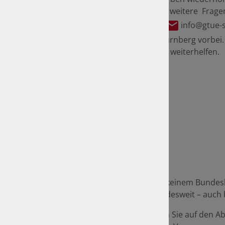
Gerne beantworte ich Ihnen weitere Fragen
0911 56924810
, per E-Mail
info@gtue-
Sie doch einfach in 90402 Nürnberg vorbei
GmbH kann Ihnen sicherlich weiterhelfen.
Seit dem 1. Juli 2012 wird in keinem Bund
erhalten die Fahrzeuge bundesweit – auch b
Aber Achtung:
kontrollieren Sie auf den A