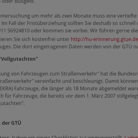
- oder Bußgeld.
untersuchung um mehr als zwei Monate muss eine vertieft
 Im Fall der Fristüberziehung sollten Sie deshalb so schnel
911 56924810
oder kommen sie vorbei. Wir führen gerne die
ieren Sie sich kostenfrei unter
http://hu-erinnerung.gtue.d
ges. Die dort eingetragenen Daten werden von der GTÜ nu
"Vollgutachten"
sung von Fahrzeugen zum Straßenverkehr" hat die Bundesre
raßenverkehr" vereinfacht und beschleunigt. Damit können
EKRA) Fahrzeuge, die länger als 18 Monate abgemeldet wa
h für Fahrzeuge, die bereits vor dem 1. März 2007 stillgeleg
gutachten".
n der GTÜ
ern, haben wir einige Checklisten zusammengestellt.
Laden