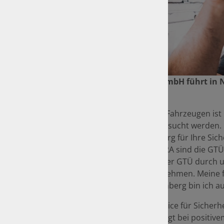
Ing.-und SV Büro Goppel GmbH führt in 
durch.
Die Hauptuntersuchung an Fahrzeugen ist i
Fahrzeuge regelmäßig untersucht werden. N
)Thorsten Goppel in Nürnberg für Ihre Sich
Gegensatz zu TÜV und DEKRA sind die GTÜ-
Namen und auf Rechnung der GTÜ durch und
Hauptuntersuchung vorzunehmen. Meine fun
Als Partner der GTÜ in Nürnberg bin ich 
Nach dem Motto "Mehr Service für Sicherhe
Straßenverkehr ein und bringt bei positive