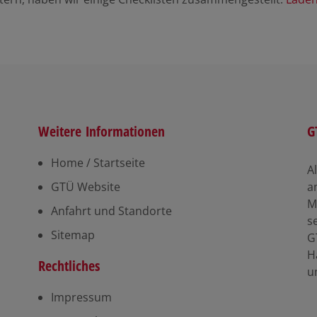
Weitere Informationen
G
Home / Startseite
A
GTÜ Website
a
M
Anfahrt und Standorte
s
Sitemap
G
H
Rechtliches
u
Impressum