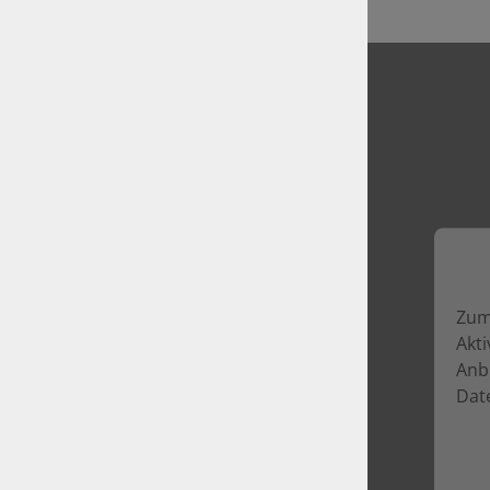
Zum 
Akt
Anb
Dat