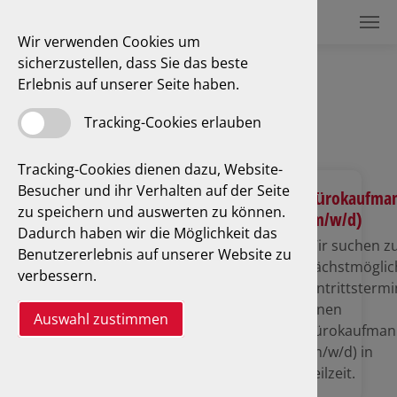
Wir verwenden Cookies um
sicherzustellen, dass Sie das beste
Aktuelle Stellenangebote
Erlebnis auf unserer Seite haben.
Tracking-Cookies erlauben
Tracking-Cookies dienen dazu, Website-
Besucher und ihr Verhalten auf der Seite
Kfz-
Bürokaufma
zu speichern und auswerten zu können.
Prüfingenieur
(m/w/d)
Dadurch haben wir die Möglichkeit das
(m/w/d)
Wir suchen 
Benutzererlebnis auf unserer Website zu
Werden Sie
nächstmöglic
verbessern.
Teil der GTÜ-
Eintrittstermi
Familie und
einen
Auswahl zustimmen
sorgen Sie
Bürokaufman
gemeinsam
(m/w/d) in
mit uns für
Teilzeit.
mehr Service